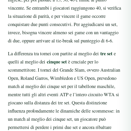
vincente. Se entrambi i giocatori raggiungono 40, si verifica
la situazione di parità, e per vincere il game occorre
conquistare due punti consecutivi. Per aggiudicarsi un set,
invece, bisogna vincere almeno sei game con un vantaggio
di due, oppure arrivare al tie-break sul punteggio di 6-6.
tre set
La differenza tra tornei con partite al meglio dei
e
cinque set
quelli al meglio dei
è cruciale per lo
scommettitore. I tornei del Grande Slam, ovvero Australian
Open, Roland Garros, Wimbledon e US Open, prevedono
match al meglio dei cinque set per il tabellone maschile,
mentre tutti gli altri eventi ATP e l’intero circuito WTA si
giocano sulla distanza dei tre set. Questa distinzione
influenza profondamente le dinamiche delle scommesse: in
un match al meglio dei cinque set, un giocatore può
permettersi di perdere i primi due set e ancora ribaltare