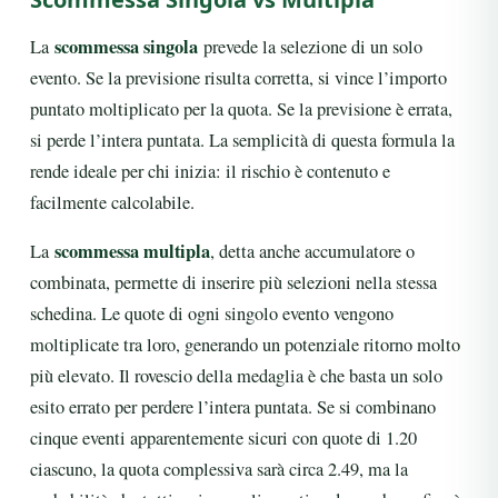
scommessa singola
La
prevede la selezione di un solo
evento. Se la previsione risulta corretta, si vince l’importo
puntato moltiplicato per la quota. Se la previsione è errata,
si perde l’intera puntata. La semplicità di questa formula la
rende ideale per chi inizia: il rischio è contenuto e
facilmente calcolabile.
scommessa multipla
La
, detta anche accumulatore o
combinata, permette di inserire più selezioni nella stessa
schedina. Le quote di ogni singolo evento vengono
moltiplicate tra loro, generando un potenziale ritorno molto
più elevato. Il rovescio della medaglia è che basta un solo
esito errato per perdere l’intera puntata. Se si combinano
cinque eventi apparentemente sicuri con quote di 1.20
ciascuno, la quota complessiva sarà circa 2.49, ma la