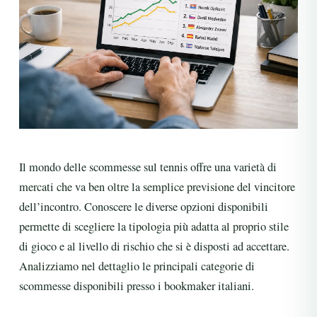
Il mondo delle scommesse sul tennis offre una varietà di
mercati che va ben oltre la semplice previsione del vincitore
dell’incontro. Conoscere le diverse opzioni disponibili
permette di scegliere la tipologia più adatta al proprio stile
di gioco e al livello di rischio che si è disposti ad accettare.
Analizziamo nel dettaglio le principali categorie di
scommesse disponibili presso i bookmaker italiani.