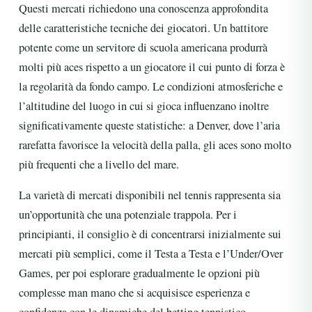
Questi mercati richiedono una conoscenza approfondita
delle caratteristiche tecniche dei giocatori. Un battitore
potente come un servitore di scuola americana produrrà
molti più aces rispetto a un giocatore il cui punto di forza è
la regolarità da fondo campo. Le condizioni atmosferiche e
l’altitudine del luogo in cui si gioca influenzano inoltre
significativamente queste statistiche: a Denver, dove l’aria
rarefatta favorisce la velocità della palla, gli aces sono molto
più frequenti che a livello del mare.
La varietà di mercati disponibili nel tennis rappresenta sia
un’opportunità che una potenziale trappola. Per i
principianti, il consiglio è di concentrarsi inizialmente sui
mercati più semplici, come il Testa a Testa e l’Under/Over
Games, per poi esplorare gradualmente le opzioni più
complesse man mano che si acquisisce esperienza e
confidenza con le dinamiche del betting tennistico.