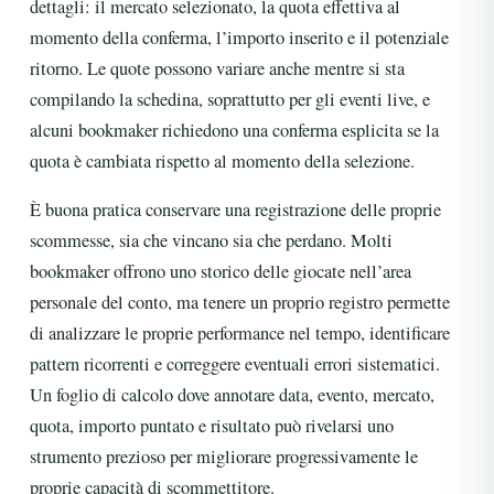
dettagli: il mercato selezionato, la quota effettiva al
momento della conferma, l’importo inserito e il potenziale
ritorno. Le quote possono variare anche mentre si sta
compilando la schedina, soprattutto per gli eventi live, e
alcuni bookmaker richiedono una conferma esplicita se la
quota è cambiata rispetto al momento della selezione.
È buona pratica conservare una registrazione delle proprie
scommesse, sia che vincano sia che perdano. Molti
bookmaker offrono uno storico delle giocate nell’area
personale del conto, ma tenere un proprio registro permette
di analizzare le proprie performance nel tempo, identificare
pattern ricorrenti e correggere eventuali errori sistematici.
Un foglio di calcolo dove annotare data, evento, mercato,
quota, importo puntato e risultato può rivelarsi uno
strumento prezioso per migliorare progressivamente le
proprie capacità di scommettitore.