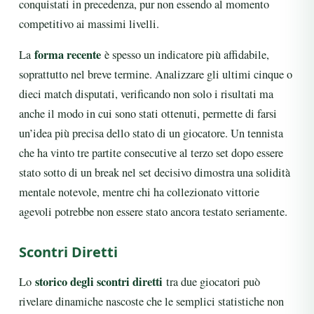
conquistati in precedenza, pur non essendo al momento
competitivo ai massimi livelli.
forma recente
La
è spesso un indicatore più affidabile,
soprattutto nel breve termine. Analizzare gli ultimi cinque o
dieci match disputati, verificando non solo i risultati ma
anche il modo in cui sono stati ottenuti, permette di farsi
un’idea più precisa dello stato di un giocatore. Un tennista
che ha vinto tre partite consecutive al terzo set dopo essere
stato sotto di un break nel set decisivo dimostra una solidità
mentale notevole, mentre chi ha collezionato vittorie
agevoli potrebbe non essere stato ancora testato seriamente.
Scontri Diretti
storico degli scontri diretti
Lo
tra due giocatori può
rivelare dinamiche nascoste che le semplici statistiche non