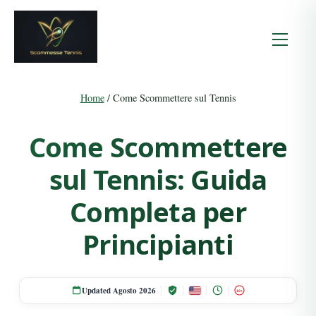
Home
/
Come Scommettere sul Tennis
Come Scommettere
sul Tennis: Guida
Completa per
Principianti
Updated Agosto 2026
18+